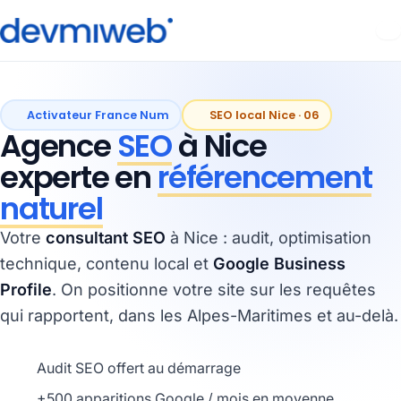
Aller
au
contenu
Activateur France Num
SEO local Nice · 06
Agence
SEO
à Nice
experte en
référencement
naturel
Votre
consultant SEO
à Nice : audit, optimisation
technique, contenu local et
Google Business
Profile
. On positionne votre site sur les requêtes
qui rapportent, dans les Alpes-Maritimes et au-delà.
Audit SEO offert au démarrage
+500 apparitions Google / mois en moyenne