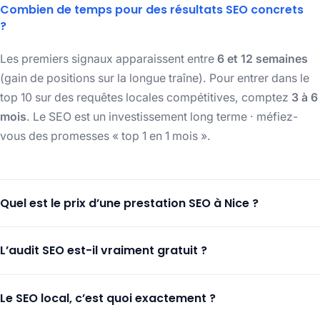
Combien de temps pour des résultats SEO concrets
?
Les premiers signaux apparaissent entre
6 et 12 semaines
(gain de positions sur la longue traîne). Pour entrer dans le
top 10 sur des requêtes locales compétitives, comptez
3 à 6
mois
. Le SEO est un investissement long terme · méfiez-
vous des promesses « top 1 en 1 mois ».
Quel est le prix d’une prestation SEO à Nice ?
Notre
Référencement SEO
démarre à
300 € HT
L’audit SEO est-il vraiment gratuit ?
d’installation
(audit, recherche de mots-clés, optimisation
on-page, indexation)
+ 50 €/mois
de suivi, avec un
audit
Oui, totalement.
Audit SEO offert sous 48h
: 50+ points
de performance tous les 3 mois
sur vos pages (Search
Le SEO local, c’est quoi exactement ?
analysés (technique, contenu, concurrence, backlinks),
Console). Formules plus poussées :
Site + SEO
à 90 €/mois