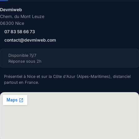
Devmiweb
Chem. du Mont Leuze
06300 Nice
07 83 58 66 73
contact@devmiweb.com
Disponible 7j/7
Réponse sous 2h
Présentiel à Nice et sur la Côte d'Azur (Alpes-Maritimes), distanciel
partout en France.