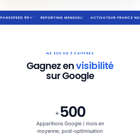
D 90+
●
REPORTING MENSUEL
●
ACTIVATEUR FRANCE NUM
AUDIT
LE SEO EN 3 CHIFFRES
Gagnez en
visibilité
sur Google
500
+
Apparitions Google / mois en
moyenne, post-optimisation