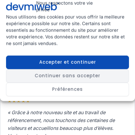
Demandes de contact qualifiées
Nous respectons votre vie
privée
grâce au SEO local
Nous utilisons des cookies pour vous offrir la meilleure
expérience possible sur notre site. Certains sont
AVIS CLIENTS VÉRIFIÉS
essentiels au fonctionnement du site pour améliorer
Ils ont gagné en visibilité
votre expérience. Vos données restent sur notre site et
ne sont jamais vendues.
grâce à
leur référencement
Accepter et continuer
★★★★★
5,0 sur Google · 15 avis
Continuer sans accepter
Préférences
★★★★★
« Grâce à notre nouveau site et au travail de
référencement, nous touchons des centaines de
visiteurs et accueillons beaucoup plus d’élèves.