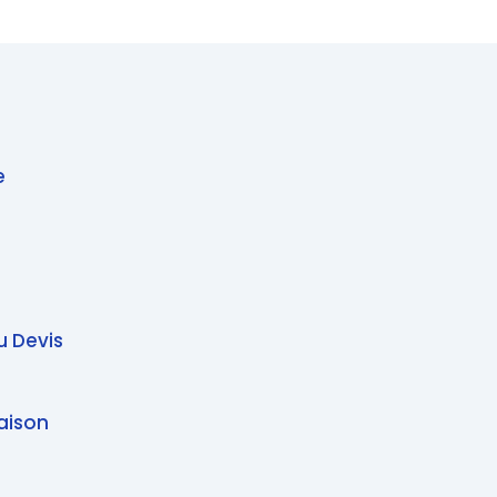
e
u Devis
raison