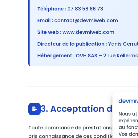
Téléphone :
07 83 58 66 73
Email :
contact@devmiweb.com
Site web :
www.devmiweb.com
Directeur de la publication :
Yanis Cerrut
Hébergement :
OVH SAS – 2 rue Kellerma
3. Acceptation des C
📝
Nous uti
expérien
Toute commande de prestations implique l’ac
au fonc
Vos donn
pris connaissance de ces conditions avant l