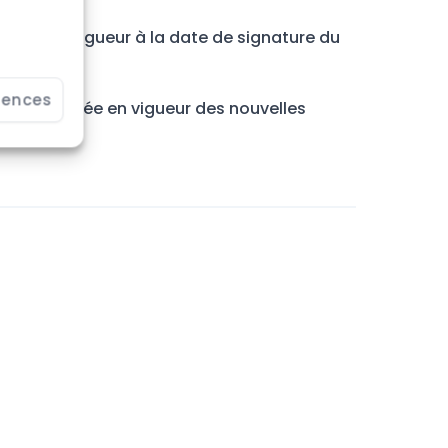
elles en vigueur à la date de signature du
rences
vant l’entrée en vigueur des nouvelles