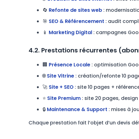
🔄
Refonte de sites web
: modernisatio
🎯
SEO & Référencement
: audit compl
📱
Marketing Digital
: campagnes Googl
4.2. Prestations récurrentes (ab
🏢
Présence Locale
: optimisation Goog
🌐
Site Vitrine
: création/refonte 10 pa
🚀
Site + SEO
: site 10 pages + référenc
⭐
Site Premium
: site 20 pages, desig
🔒
Maintenance & Support
: mises à jo
Chaque prestation fait l’objet d’un devis déta