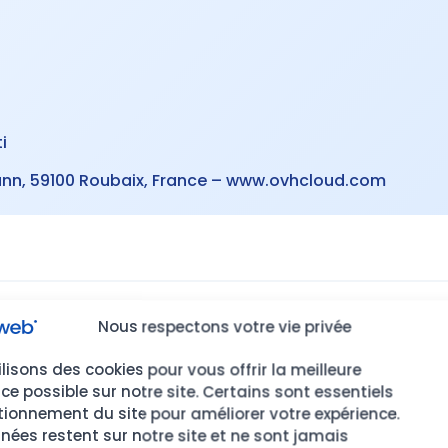
i
nn, 59100 Roubaix, France –
www.ovhcloud.com
Nous respectons votre vie privée
GV
lisons des cookies pour vous offrir la meilleure
ce possible sur notre site. Certains sont essentiels
ceptation pleine et entière des présentes CGV, sans res
tionnement du site pour améliorer votre expérience.
ées restent sur notre site et ne sont jamais
a signature du devis ou le début des prestations.