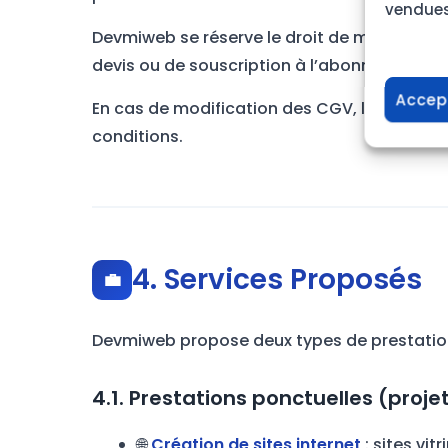
vendues
Devmiweb se réserve le droit de modifier se
devis ou de souscription à l’abonnement.
Accep
En cas de modification des CGV, les Clients
conditions.
4. Services Proposés
💼
Devmiweb propose deux types de prestation
4.1. Prestations ponctuelles (proj
🌐
Création de sites internet
: sites vi