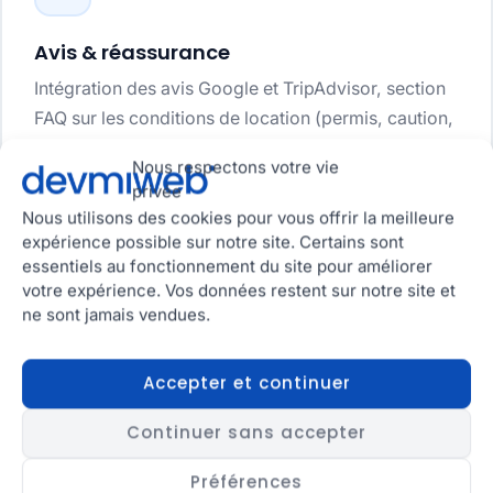
Avis & réassurance
Intégration des avis Google et TripAdvisor, section
FAQ sur les conditions de location (permis, caution,
météo), badges de sécurité et certifications. Tout
Nous respectons votre vie
ce qui rassure un touriste qui réserve en ligne.
privée
Nous utilisons des cookies pour vous offrir la meilleure
AVIS GOOGLE
TRIPADVISOR
FAQ
expérience possible sur notre site. Certains sont
essentiels au fonctionnement du site pour améliorer
votre expérience. Vos données restent sur notre site et
ne sont jamais vendues.
Accepter et continuer
Continuer sans accepter
Performance & multilingue
Préférences
Site optimisé pour le chargement rapide sur mobile